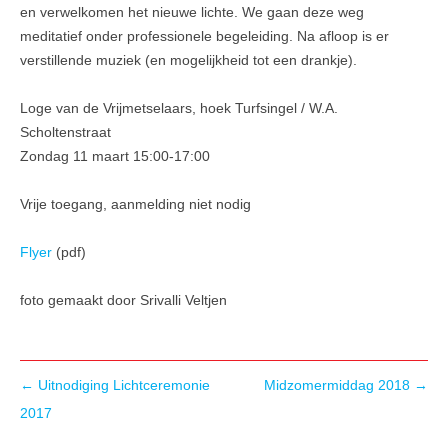
en verwelkomen het nieuwe lichte. We gaan deze weg
meditatief onder professionele begeleiding. Na afloop is er
verstillende muziek (en mogelijkheid tot een drankje).
Loge van de Vrijmetselaars, hoek Turfsingel / W.A.
Scholtenstraat
Zondag 11 maart 15:00-17:00
Vrije toegang, aanmelding niet nodig
Flyer
(pdf)
foto gemaakt door Srivalli Veltjen
Berichtnavigatie
←
Uitnodiging Lichtceremonie
Midzomermiddag 2018
→
2017